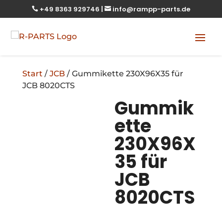
+49 8363 929746
|
info@rampp-parts.de


Start
/
JCB
/ Gummikette 230X96X35 für
JCB 8020CTS
Gummik
ette
230X96X
35 für
JCB
8020CTS