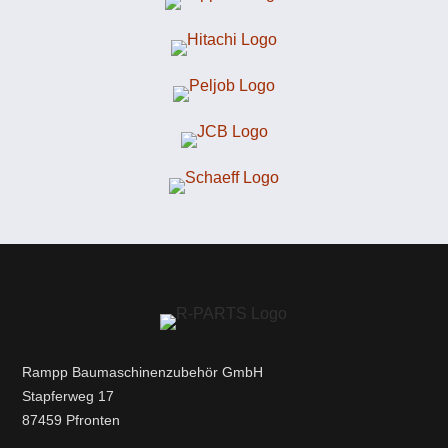
Rampp Baumaschinenzubehör GmbH
Stapferweg 17
87459 Pfronten