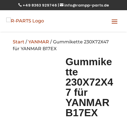
+49 8363 929746
|
info@rampp-parts.de


Start
/
YANMAR
/ Gummikette 230X72X47
für YANMAR B17EX
Gummike
tte
230X72X4
7 für
YANMAR
B17EX