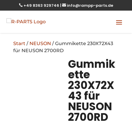
+49 8363 929746
|
info@rampp-parts.de


Start
/
NEUSON
/ Gummikette 230X72X43
für NEUSON 2700RD
Gummik
ette
230X72X
43 für
NEUSON
2700RD