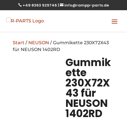
+49 8363 929746
|
info@rampp-parts.de


Start
/
NEUSON
/ Gummikette 230X72X43
für NEUSON 1402RD
Gummik
ette
230X72X
43 für
NEUSON
1402RD