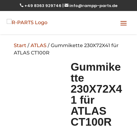
+49 8363 929746
|
info@rampp-parts.de


Start
/
ATLAS
/ Gummikette 230X72X41 für
ATLAS CT100R
Gummike
tte
230X72X4
1 für
ATLAS
CT100R