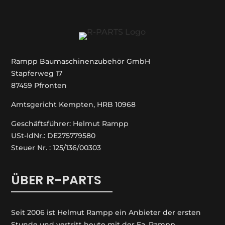
Rampp Baumaschinenzubehör GmbH
Stapferweg 17
87459 Pfronten
Amtsgericht Kempten, HRB 10968
Geschäftsführer: Helmut Rampp
USt-IdNr.: DE275779580
Steuer Nr. : 125/136/00303
ÜBER R-PARTS
Seit 2006 ist Helmut Rampp ein An­bieter der ersten
Stunde und vertritt heute mit der Fa. Rampp