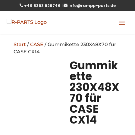
+49 8363 929746
|
info@rampp-parts.de


Start
/
CASE
/ Gummikette 230X48X70 für
CASE CX14
Gummik
ette
230X48X
70 für
CASE
CX14