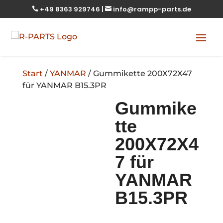
+49 8363 929746
|
info@rampp-parts.de


Start
/
YANMAR
/ Gummikette 200X72X47
für YANMAR B15.3PR
Gummike
tte
200X72X4
7 für
YANMAR
B15.3PR