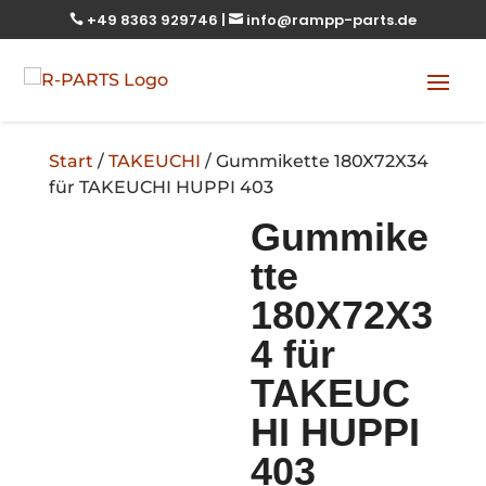
+49 8363 929746
|
info@rampp-parts.de


Start
/
TAKEUCHI
/ Gummikette 180X72X34
für TAKEUCHI HUPPI 403
Gummike
tte
180X72X3
4 für
TAKEUC
HI HUPPI
403