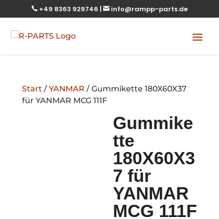
+49 8363 929746
|
info@rampp-parts.de


Start
/
YANMAR
/ Gummikette 180X60X37
für YANMAR MCG 111F
Gummike
tte
180X60X3
7 für
YANMAR
MCG 111F