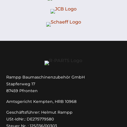
Rampp Baumaschinenzubehör GmbH
Stapferweg 17
87459 Pfronten
Amtsgericht Kempten, HRB 10968
Geschäftsführer: Helmut Rampp
USt-IdNr.: DE275779580
Steuer Nr. : 125/136/00303