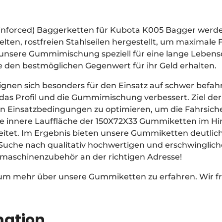
einforced) Baggerketten für Kubota K005 Bagger wer
ten, rostfreien Stahlseilen hergestellt, um maximale F
t unsere Gummimischung speziell für eine lange Leben
ie den bestmöglichen Gegenwert für ihr Geld erhalten.
gnen sich besonders für den Einsatz auf schwer befa
as Profil und die Gummimischung verbessert. Ziel der
on Einsatzbedingungen zu optimieren, um die Fahrsich
e innere Lauffläche der 150X72X33 Gummiketten im Hin
eitet. Im Ergebnis bieten unsere Gummiketten deutlic
r Suche nach qualitativ hochwertigen und erschwingli
umaschinenzubehör an der richtigen Adresse!
 um mehr über unsere Gummiketten zu erfahren. Wir fr
mation