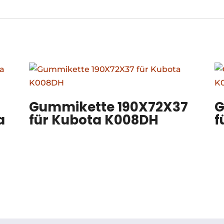
Gummikette 190X72X37
G
a
für Kubota K008DH
f