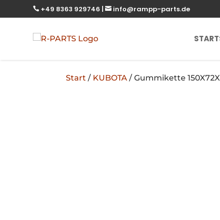
+49 8363 929746
|
info@rampp-parts.de


START
Start
/
KUBOTA
/ Gummikette 150X72X