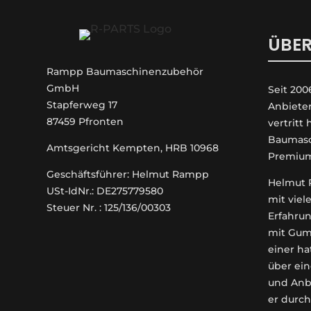
ÜBER
Rampp Baumaschinenzubehör
GmbH
Seit 200
Stapferweg 17
An­biete
87459 Pfronten
vertritt
Baumasc
Amtsgericht Kempten, HRB 10968
Premiu
Geschäftsführer: Helmut Rampp
Helmut R
USt-IdNr.: DE275779580
mit viel
Steuer Nr. : 125/136/00303
Erfahrun
mit Gum
einer ha
über ein
und Anb
er durch