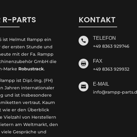
 R-PARTS
KONTAKT
TELEFON
6 ist Helmut Rampp ein

+49 8363 929746
r der ersten Stunde und
 heute mit der Fa. Rampp
FAX
hinenzubehör GmbH die

m-Marke
Robustrack
.
+49 8363 929932
ampp ist Dipl.-Ing. (FH)
E-MAIL

en Jahren internationaler
info@rampp-parts.
g und ist insbesondere
miketten vertraut. Kaum
t wie er den Überblick
e Vielzahl von Herstellern
ietern am Weltmarkt, den
 viele Gespräche und