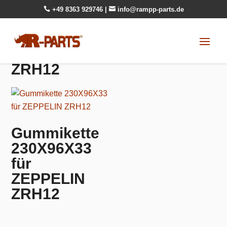

+49 8363 929746
|

info@rampp-parts.de
ZRH12
Gummikette
230X96X33
für
ZEPPELIN
ZRH12