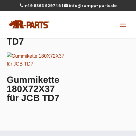
+49 8363 929746
|
info@rampp-parts.de


TD7
Gummikette
180X72X37
für JCB TD7