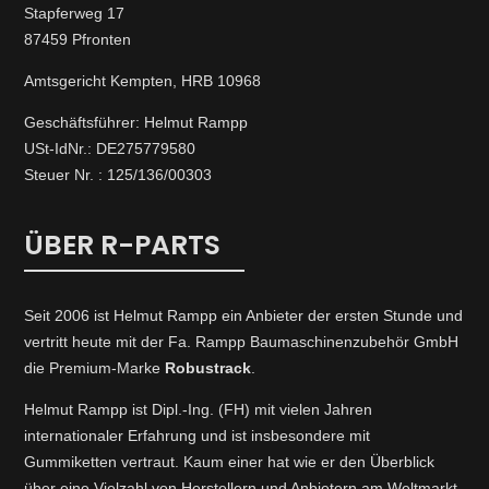
Stapferweg 17
87459 Pfronten
Amtsgericht Kempten, HRB 10968
Geschäftsführer: Helmut Rampp
USt-IdNr.: DE275779580
Steuer Nr. : 125/136/00303
ÜBER R-PARTS
Seit 2006 ist Helmut Rampp ein An­bieter der ersten Stunde und
vertritt heute mit der Fa. Rampp Baumaschinenzubehör GmbH
die Premium-Marke
Robustrack
.
Helmut Rampp ist Dipl.-Ing. (FH) mit vielen Jahren
internationaler Erfahrung und ist insbesondere mit
Gummiketten vertraut. Kaum einer hat wie er den Überblick
über eine Vielzahl von Herstellern und Anbietern am Weltmarkt,