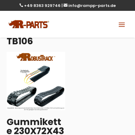
+49 8363 929746
|
info@rampp-parts.de


TB106
Gummikett
e 230X72X43