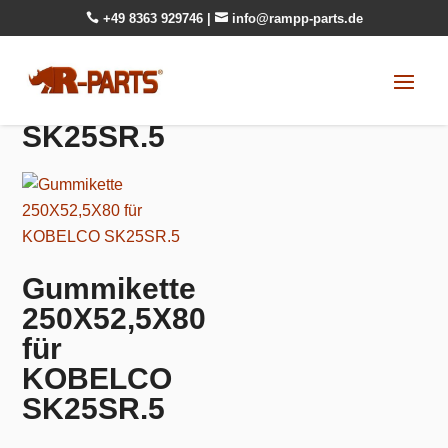

+49 8363 929746
|

info@rampp-parts.de
SK25SR.5
Gummikette
250X52,5X80
für
KOBELCO
SK25SR.5