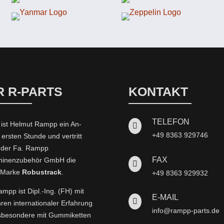
R R-PARTS
KONTAKT
TELEFON
 ist Helmut Rampp ein An­

+49 8363 929746
 ersten Stunde und vertritt
t der Fa. Rampp
FAX
inenzubehör GmbH die

-Marke
Robustrack
.
+49 8363 929932
mpp ist Dipl.-Ing. (FH) mit
E-MAIL

hren internationaler Erfahrung
info@rampp-parts.de
nsbesondere mit Gummiketten