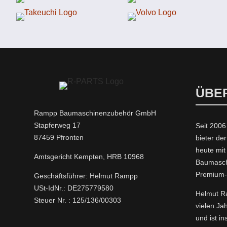
ÜBE
Rampp Baumaschinenzubehör GmbH
Stapferweg 17
Seit 2006
87459 Pfronten
bieter der
heute mi
Amtsgericht Kempten, HRB 10968
Baumasch
Premium
Geschäftsführer: Helmut Rampp
USt-IdNr.: DE275779580
Helmut Ra
Steuer Nr. : 125/136/00303
vielen Ja
und ist i