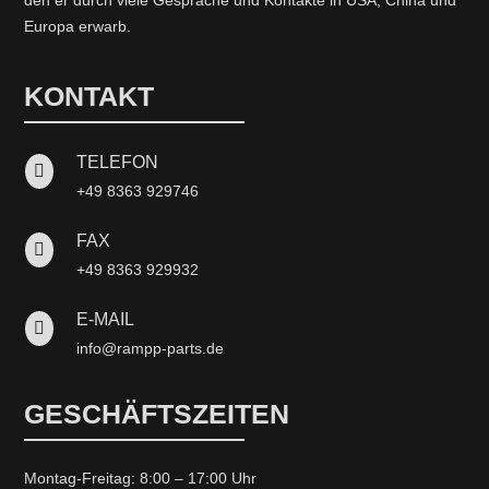
den er durch viele Gespräche und Kontakte in USA, China und
Europa erwarb.
KONTAKT
TELEFON

+49 8363 929746
FAX

+49 8363 929932
E-MAIL

info@rampp-parts.de
GESCHÄFTSZEITEN
Montag-Freitag: 8:00 – 17:00 Uhr