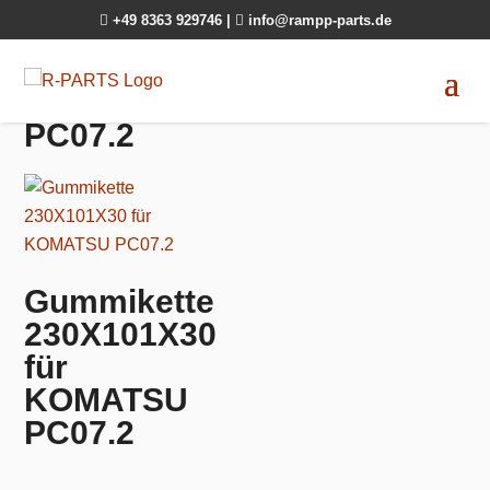

+49 8363 929746
|

info@rampp-parts.de
PC07.2
Gummikette
230X101X30
für
KOMATSU
PC07.2