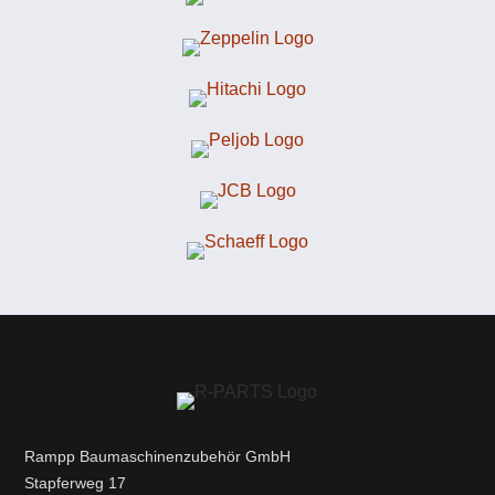
Rampp Baumaschinenzubehör GmbH
Stapferweg 17