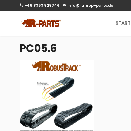
+49 8363 929746
|
info@rampp-parts.de


START
PC05.6