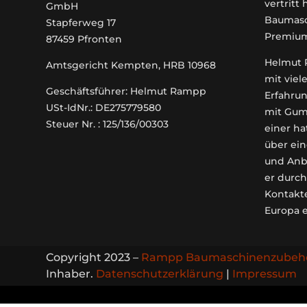
vertritt
GmbH
Baumasc
Stapferweg 17
Premiu
87459 Pfronten
Helmut R
Amtsgericht Kempten, HRB 10968
mit viel
Geschäftsführer: Helmut Rampp
Erfahrun
USt-IdNr.: DE275779580
mit Gum
Steuer Nr. : 125/136/00303
einer ha
über ein
und Anb
er durch
Kontakt
Europa 
Copyright 2023 –
Rampp Baumaschinenzubeh
Inhaber.
Datenschutzerklärung
|
Impressum