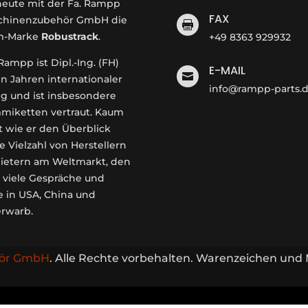
 heute mit der Fa. Rampp
FAX
hinenzubehör GmbH die

m-Marke
Robustrack
.
+49 8363 929932
ampp ist Dipl.-Ing. (FH)
E-MAIL

en Jahren internationaler
info@rampp-parts.
g und ist insbesondere
miketten vertraut. Kaum
t wie er den Überblick
e Vielzahl von Herstellern
ietern am Weltmarkt, den
 viele Gespräche und
e in USA, China und
erwarb.
ör GmbH
. Alle Rechte vorbehalten. Warenzeichen und 