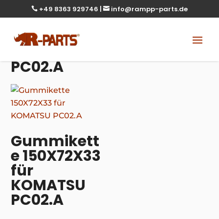
+49 8363 929746
|
info@rampp-parts.de


PC02.A
Gummikett
e 150X72X33
für
KOMATSU
PC02.A