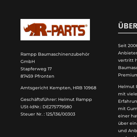
ÜBER
Seit 200
An­biete
Rampp Baumaschinenzubehör
vertritt
GmbH
Baumasc
Stapferweg 17
Premiu
87459 Pfronten
Helmut R
Amtsgericht Kempten, HRB 10968
mit viel
Geschäftsführer: Helmut Rampp
Erfahrun
USt-IdNr.: DE275779580
mit Gum
Steuer Nr. : 125/136/00303
einer ha
über ein
und Anb