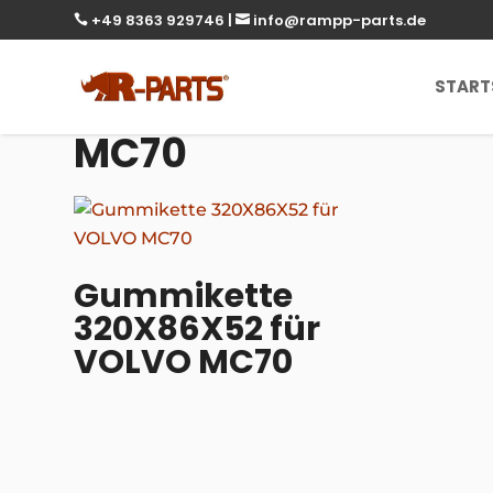
+49 8363 929746
|
info@rampp-parts.de


START
MC70
Gummikette
320X86X52 für
VOLVO MC70