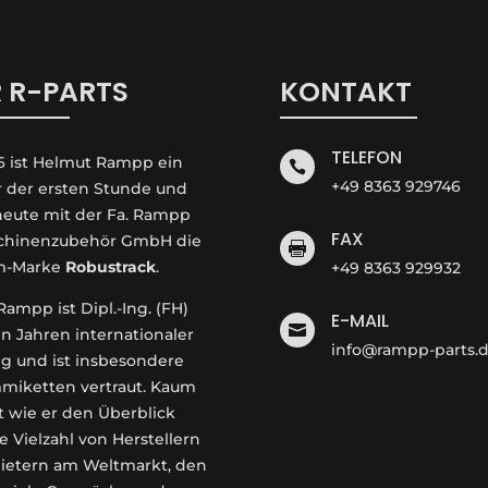
 R-PARTS
KONTAKT
TELEFON
6 ist Helmut Rampp ein

+49 8363 929746
r der ersten Stunde und
 heute mit der Fa. Rampp
FAX
hinenzubehör GmbH die

m-Marke
Robustrack
.
+49 8363 929932
ampp ist Dipl.-Ing. (FH)
E-MAIL

en Jahren internationaler
info@rampp-parts.
g und ist insbesondere
miketten vertraut. Kaum
t wie er den Überblick
e Vielzahl von Herstellern
ietern am Weltmarkt, den