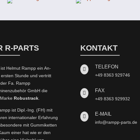
R R-PARTS
KONTAKT
TELEFON
 ist Helmut Rampp ein An­

+49 8363 929746
 ersten Stunde und vertritt
t der Fa. Rampp
FAX
inenzubehör GmbH die

-Marke
Robustrack
.
+49 8363 929932
mpp ist Dipl.-Ing. (FH) mit
E-MAIL

hren internationaler Erfahrung
info@rampp-parts.de
nsbesondere mit Gummiketten
 Kaum einer hat wie er den