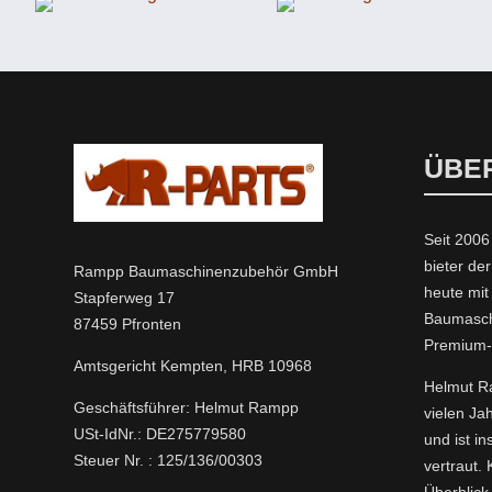
ÜBE
Seit 2006
bieter der
Rampp Baumaschinenzubehör GmbH
heute mi
Stapferweg 17
Baumasch
87459 Pfronten
Premium
Amtsgericht Kempten, HRB 10968
Helmut Ra
Geschäftsführer: Helmut Rampp
vielen Ja
USt-IdNr.: DE275779580
und ist i
Steuer Nr. : 125/136/00303
vertraut.