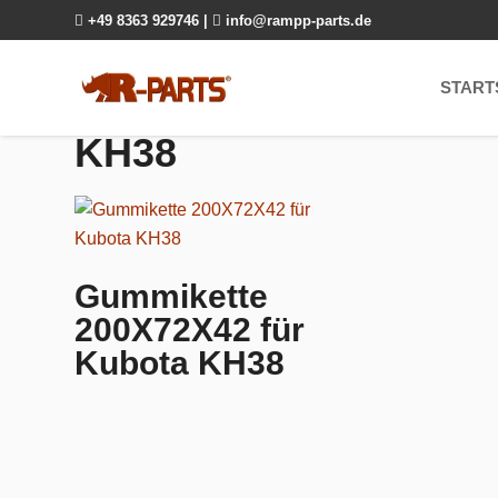

+49 8363 929746
|

info@rampp-parts.de
START
KH38
Gummikette
200X72X42 für
Kubota KH38