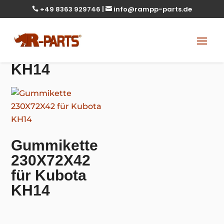
+49 8363 929746
|
info@rampp-parts.de


KH14
Gummikette
230X72X42
für Kubota
KH14