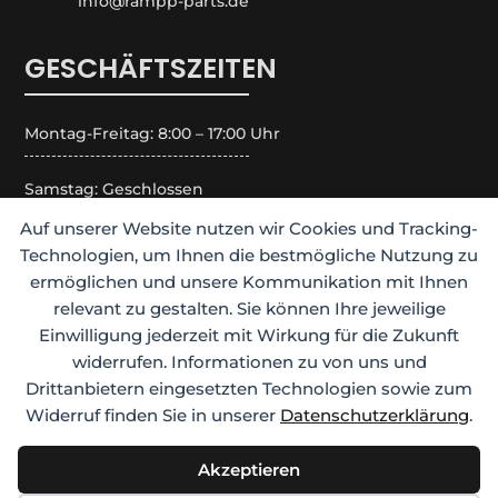
info@rampp-parts.de
GESCHÄFTSZEITEN
Montag-Freitag: 8:00 – 17:00 Uhr
Samstag: Geschlossen
Auf unserer Website nutzen wir Cookies und Tracking-
Sonntag: Geschlossen
Technologien, um Ihnen die bestmögliche Nutzung zu
ermöglichen und unsere Kommunikation mit Ihnen
Feiertage: Geschlossen
relevant zu gestalten. Sie können Ihre jeweilige
Einwilligung jederzeit mit Wirkung für die Zukunft
widerrufen. Informationen zu von uns und
Drittanbietern eingesetzten Technologien sowie zum
Copyright 2023 –
Rampp Baumaschinenzubehör
Widerruf finden Sie in unserer
Datenschutzerklärung
.
GmbH
. Alle Rechte vorbehalten. Warenzeichen
und Marken sind das Eigentum ihrer jeweiligen
Akzeptieren
Inhaber.
Datenschutzerklärung
|
Impressum