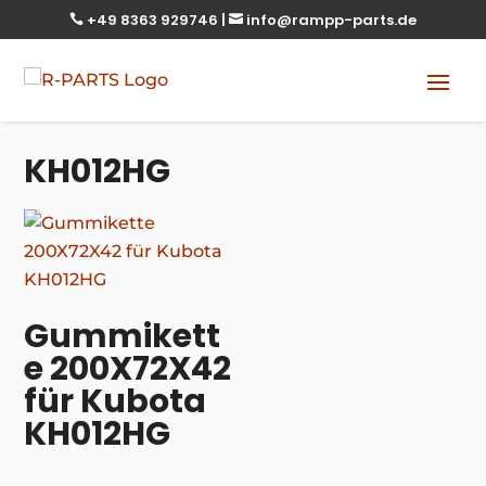
+49 8363 929746
|
info@rampp-parts.de


KH012HG
Gummikett
e 200X72X42
für Kubota
KH012HG