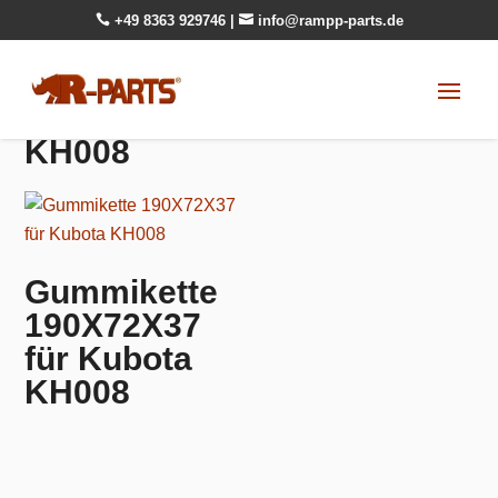

+49 8363 929746
|

info@rampp-parts.de
KH008
Gummikette
190X72X37
für Kubota
KH008