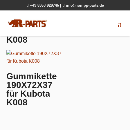

+49 8363 929746
|

info@rampp-parts.de
K008
Gummikette
190X72X37
für Kubota
K008