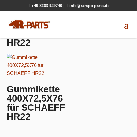

+49 8363 929746
|

info@rampp-parts.de
HR22
Gummikette
400X72,5X76
für SCHAEFF
HR22