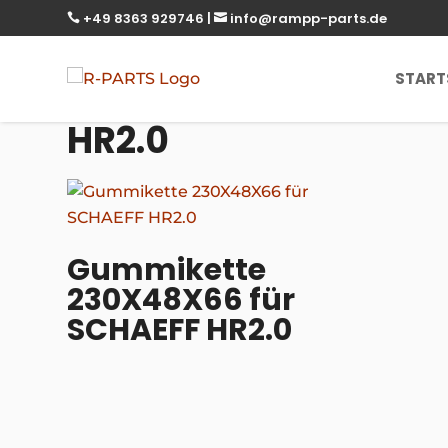
+49 8363 929746
|
info@rampp-parts.de


START
HR2.0
Gummikette
230X48X66 für
SCHAEFF HR2.0