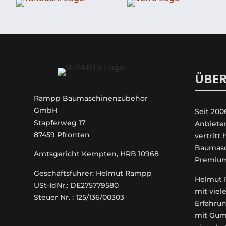
ÜBER
Rampp Baumaschinenzubehör
GmbH
Seit 200
Stapferweg 17
An­biete
87459 Pfronten
vertritt
Baumasc
Amtsgericht Kempten, HRB 10968
Premiu
Geschäftsführer: Helmut Rampp
Helmut R
USt-IdNr.: DE275779580
mit viel
Steuer Nr. : 125/136/00303
Erfahrun
mit Gum