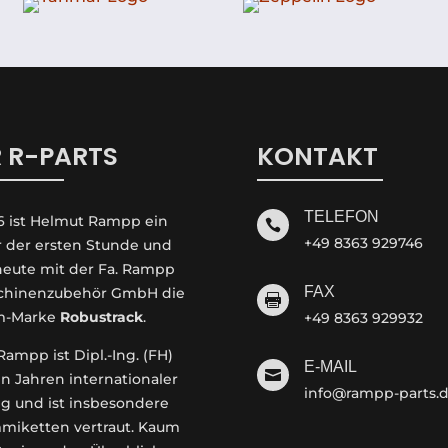
 R-PARTS
KONTAKT
TELEFON
6 ist Helmut Rampp ein

+49 8363 929746
r der ersten Stunde und
 heute mit der Fa. Rampp
FAX
hinenzubehör GmbH die

m-Marke
Robustrack
.
+49 8363 929932
ampp ist Dipl.-Ing. (FH)
E-MAIL

en Jahren internationaler
info@rampp-parts.
g und ist insbesondere
miketten vertraut. Kaum