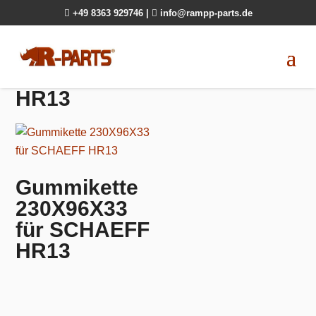

+49 8363 929746
|

info@rampp-parts.de
HR13
Gummikette
230X96X33
für SCHAEFF
HR13