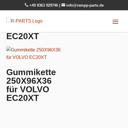

+49 8363 929746
|

info@rampp-parts.de
EC20XT
Gummikette
250X96X36
für VOLVO
EC20XT