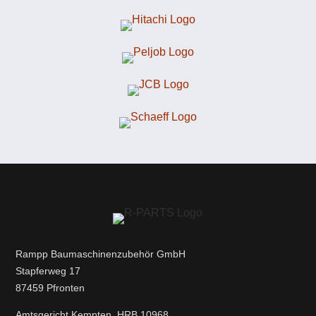
Rampp Baumaschinenzubehör GmbH
Stapferweg 17
87459 Pfronten
Amtsgericht Kempten, HRB 10968