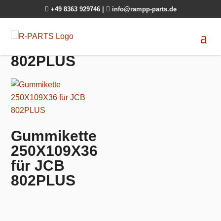

+49 8363 929746
|

info@rampp-parts.de
802PLUS
Gummikette
250X109X36
für JCB
802PLUS