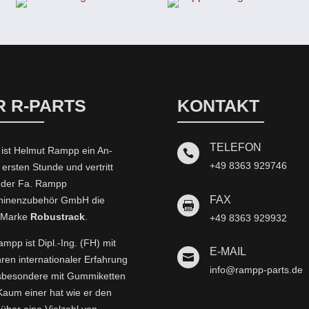
R R-PARTS
KONTAKT
TELEFON
 ist Helmut Rampp ein An­

+49 8363 929746
 ersten Stunde und vertritt
t der Fa. Rampp
FAX
inenzubehör GmbH die

-Marke
Robustrack
.
+49 8363 929932
mpp ist Dipl.-Ing. (FH) mit
E-MAIL

hren internationaler Erfahrung
info@rampp-parts.de
nsbesondere mit Gummiketten
 Kaum einer hat wie er den