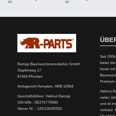
ÜBE
Seit 2006
bieter der
Rampp Baumaschinenzubehör GmbH
heute mi
Stapferweg 17
Baumasch
87459 Pfronten
Premium
Amtsgericht Kempten, HRB 10968
Helmut Ra
Geschäftsführer: Helmut Rampp
vielen Ja
USt-IdNr.: DE275779580
und ist i
Steuer Nr. : 125/136/00303
vertraut.