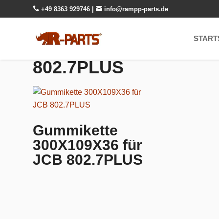

+49 8363 929746
|

info@rampp-parts.de
START
802.7PLUS
Gummikette
300X109X36 für
JCB 802.7PLUS