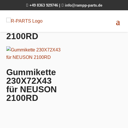

+49 8363 929746
|

info@rampp-parts.de
2100RD
Gummikette
230X72X43
für NEUSON
2100RD