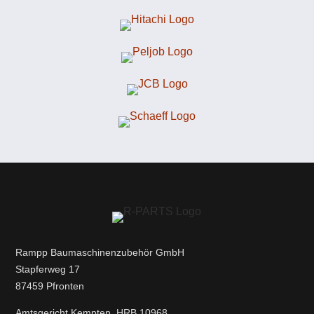
Rampp Baumaschinenzubehör GmbH
Stapferweg 17
87459 Pfronten
Amtsgericht Kempten, HRB 10968