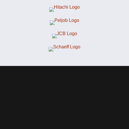
Rampp Baumaschinenzubehör GmbH
Stapferweg 17
87459 Pfronten
Amtsgericht Kempten, HRB 10968